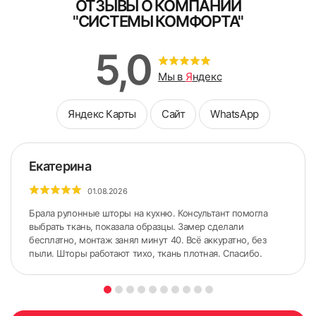
ОТЗЫВЫ О КОМПАНИИ
"СИСТЕМЫ КОМФОРТА"
Заполните форму
Схема замера при установке жалюзи
5,0
на разном уровне
В кратчайшее рабочее время с Вами свяжутся для
уточнений детали выезда
Мы в
Я
ндекс
Яндекс Карты
Сайт
WhatsApp
Екатерина
01.08.2026
Брала рулонные шторы на кухню. Консультант помогла
выбрать ткань, показала образцы. Замер сделали
бесплатно, монтаж занял минут 40. Всё аккуратно, без
пыли. Шторы работают тихо, ткань плотная. Спасибо.
Я ознакомлен и согласен с
политикой об обработке
персональных данных
Поле обязательно для заполнения