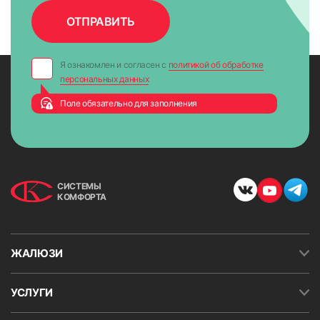
ширину необходимо передавать как размер «по ткани»;
измерьте высоту по стыками штапика и рамы;
при боковой фиксации с помощью лески от замеренной
Я ознакомлен и согласен с
политикой об обработке
высоты необходимо вычесть 2 см.
персональных данных
Если откосы подшиты слишком близко к стеклу, то
Поле обязательно для заполнения
рекомендуется консультация специалиста.
Существует вероятность невозможности монтажа
или изменения схемы замера
СИСТЕМЫ
КОМФОРТА
ЖАЛЮЗИ
УСЛУГИ