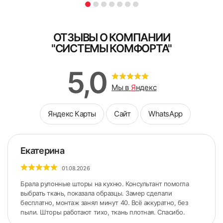
БЕСПЛАТНО
ЗА 10 МИНУТ
ОТЗЫВЫ О КОМПАНИИ
Заполните форму
"СИСТЕМЫ КОМФОРТА"
Схема замера при установке жалюзи
на разном уровне
В кратчайшее рабочее время с Вами свяжутся для
5,0
уточнений детали выезда
Мы в
Я
ндекс
Яндекс Карты
Сайт
WhatsApp
Екатерина
01.08.2026
Брала рулонные шторы на кухню. Консультант помогла
выбрать ткань, показала образцы. Замер сделали
бесплатно, монтаж занял минут 40. Всё аккуратно, без
Я ознакомлен и согласен с
политикой об обработке
пыли. Шторы работают тихо, ткань плотная. Спасибо.
персональных данных