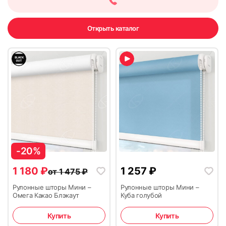
Открыть каталог
19
20
-20%
21
22
1 180
₽
1 257
₽
от
1 475
₽
Рулонные шторы Мини –
Рулонные шторы Мини –
Омега Какао Блэкаут
Куба голубой
Купить
Купить