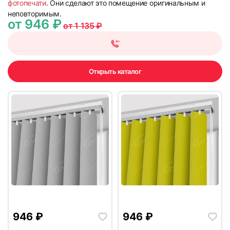
фотопечати
. Они сделают это помещение оригинальным и
неповторимым.
от 946 ₽
от 1 135 ₽
7
8
Открыть каталог
9
10
11
12
946
₽
946
₽