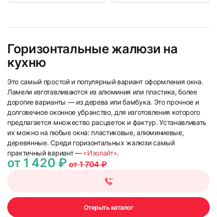
23
24
Горизонтальные жалюзи на
кухню
Это самый простой и популярный вариант оформления окна.
25
26
Ламели изготавливаются из алюминия или пластика, более
дорогие варианты — из дерева или бамбука. Это прочное и
долговечное оконное убранство, для изготовления которого
предлагается множество расцветок и фактур. Устанавливать
их можно на любые окна: пластиковые, алюминиевые,
деревянные. Среди горизонтальных жалюзи самый
практичный вариант —
«Изолайт»
.
от 1 420 ₽
от 1 704 ₽
27
28
Открыть каталог