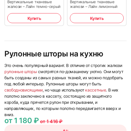
Вертикальные тканевые
Вертикальные тканевые
жалюзи – Лайн темно-серый
жалюзи – Лайн лимонный
Купить
Купить
13
14
Рулонные шторы на кухню
Это очень популярный вариант. В отличие от строгих жалюзи
рулонные шторы
смотрятся по-домашнему уютно. Они могут
быть созданы из самых разных тканей, их можно подобрать
15
16
под любой интерьер. Рулонные шторы могут быть
свободновисящими
, но чаще используют
кассетные
. В них
полотно заключено в кассету, состоящую из защитного
короба, куда прячется рулон при открывании, и
направляющих, по которым полотно передвигается вверх и
вниз.
от 1 180 ₽
от 1 416 ₽
17
18