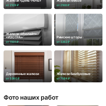
Жалюзи «День-Ночь»
Жалюзи плиссе
от 2109 ₽
от 2168 ₽
Жалюзи «Изолайт»
«ИЗОТРА»
Римские шторы
от 1501 ₽
от 3262 ₽
Деревянные жалюзи
Жалюзи бамбуковые
от 5360 ₽
от 7584 ₽
Фото наших работ