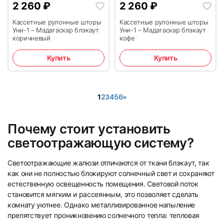
2 260
₽
2 260
₽
Кассетные рулонные шторы
Кассетные рулонные шторы
Уни-1 – Мадагаскар блэкаут
Уни-1 – Мадагаскар блэкаут
коричневый
кофе
Купить
Купить
1
2
3
4
5
6
»
Почему стоит установить
светоотражающую систему?
Светоотражающие жалюзи отличаются от ткани блэкаут, так
как они не полностью блокируют солнечный свет и сохраняют
естественную освещенность помещения. Световой поток
становится мягким и рассеянным, это позволяет сделать
комнату уютнее. Однако металлизированное напыление
препятствует проникновению солнечного тепла: тепловая