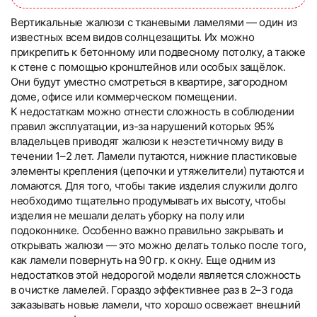
Вертикальные жалюзи с тканевыми ламелями — один из
известных всем видов солнцезащиты. Их можно
прикрепить к бетонному или подвесному потолку, а также
к стене с помощью кронштейнов или особых защёлок.
Они будут уместно смотреться в квартире, загородном
доме, офисе или коммерческом помещении.
К недостаткам можно отнести сложность в соблюдении
правил эксплуатации, из-за нарушений которых 95%
владельцев приводят жалюзи к неэстетичному виду в
течении 1–2 лет. Ламели путаются, нижние пластиковые
элементы крепления (цепочки и утяжелители) путаются и
ломаются. Для того, чтобы такие изделия служили долго
необходимо тщательно продумывать их высоту, чтобы
изделия не мешали делать уборку на полу или
подоконнике. Особенно важно правильно закрывать и
открывать жалюзи — это можно делать только после того,
как ламели повернуть на 90 гр. к окну. Еще одним из
недостатков этой недорогой модели является сложность
в очистке ламелей. Гораздо эффективнее раз в 2–3 года
заказывать новые ламели, что хорошо освежает внешний