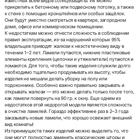
известных всем видов солнцезащиты. Их можно
прикрепить к бетонному или подвесному потолку, а также
к стене с помощью кронштейнов или особых защёлок.
Они будут уместно смотреться в квартире, загородном
доме, офисе или коммерческом помещении.
К недостаткам можно отнести сложность в соблюдении
правил эксплуатации, из-за нарушений которых 95%
владельцев приводят жалюзи к неэстетичному виду в
течении 1–2 лет. Ламели путаются, нижние пластиковые
элементы крепления (цепочки и утяжелители) путаются и
ломаются. Для того, чтобы такие изделия служили долго
необходимо тщательно продумывать их высоту, чтобы
изделия не мешали делать уборку на полу или
подоконнике. Особенно важно правильно закрывать и
открывать жалюзи — это можно делать только после того,
как ламели повернуть на 90 гр. к окну. Еще одним из
недостатков этой недорогой модели является сложность
в очистке ламелей. Гораздо эффективнее раз в 2–3 года
заказывать новые ламели, что хорошо освежает внешний
вид комнаты!
Из преимуществ таких изделий можно выделить то, что
они могут полностью заменить классические шторы и