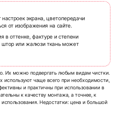
т настроек экрана, цветопередачи
ся от изображения на сайте.
я в оттенке, фактуре и степени
х штор или жалюзи ткань может
ю. Их можно подвергать любым видам чистки.
их используют чаще всего при необходимости,
ффективны и практичны при использовании в
ательны к качеству монтажа, а точнее, к
 использования. Недостатки: цена и большой
кция по замеру
кция по монтажу
удничаем с транспортной компанией СДЭК и
и, так и с юридическими лицами. Каждый
ом до 5 лет для физических лиц и 1 год для
СМОТРЕТЬ ВСЕ ОТЗЫВЫ →
оставки рассчитает менеджер при оформлении
автоматика на все виды товаров и ворота
кна: в проем, на стену или к потолку.