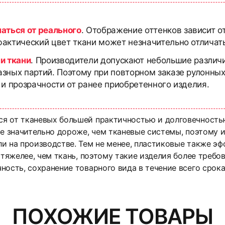
чаться от реального
. Отображение оттенков зависит о
актический цвет ткани может незначительно отличать
и ткани
. Производители допускают небольшие различи
азных партий. Поэтому при повторном заказе рулонны
 и прозрачности от ранее приобретенного изделия.
я от тканевых большей практичностью и долговечность
ые значительно дороже, чем тканевые системы, поэтому 
и на производстве. Тем не менее, пластиковые также э
 тяжелее, чем ткань, поэтому такие изделия более требов
ность, сохранение товарного вида в течение всего срока
тиковые жалюзи: инстру
тиковые жалюзи: инстру
доставку товаров по всей территории России. Мы сотр
зличные формы оплаты и сотрудничает как с физическим
увеличенную гарантию на жалюзи и рулонные шторы срок
Вертикальные жалюзи
уда его можно вернуть?
вы могли получить товар в удобное для себя время.
оговоров на расширенную гарантию.
ПОХОЖИЕ ТОВАРЫ
т объема, веса и габаритов заказа. Точную стоимость д
тся не несколько видов товаров: антимоскитные сетки, 
ар?
способа крепления вертикальных жалюзи на пластиковые о
Пластик