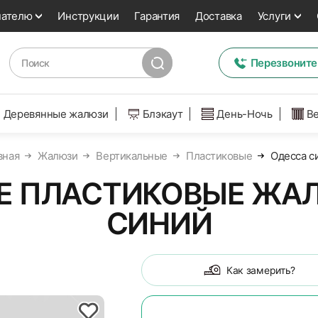
пателю
Инструкции
Гарантия
Доставка
Услуги
Перезвоните
Деревянные жалюзи
Блэкаут
День-Ночь
В
вная
Жалюзи
Вертикальные
Пластиковые
Одесса с
Е ПЛАСТИКОВЫЕ ЖАЛ
СИНИЙ
Как замерить?