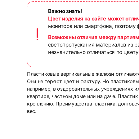
Важно знать!
Цвет изделия на сайте может отли
монитора или смартфона, поэтому ф
Возможны отличия между партиям
светопропускания материалов из р
незначительно отличаться по цвету
Пластиковые вертикальные жалюзи отличаютс
Они не теряют цвет и фактуру. Но пластиков
например, в оздоровительных учреждениях ил
квартире, частном доме или на даче. Пластик
креплению. Преимущества пластика: долговеч
вес.
Вертикальные плас
Вертикальные плас
Текстовые отзывы
Компания «Системы Комфорта» осуществляет 
Компания «Системы Комфорта» предлагает ра
Компания «Системы Комфорта» предоставляет 
Тип товара
Если товар доставил курьер, как и к
доставляем заказы до пунктов выдачи, чтобы 
клиент может выбрать оптимальный вариант.
юридических лиц. Выполняется заключение д
Стоимость доставки — от 0 руб. и зависит о
Исключение по сроку гарантии распространяе
Сроки, в которые можно вернуть тов
В нашем интернет-магазине предлагается три 
Состав