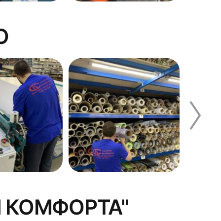
О
Смо
 КОМФОРТА"