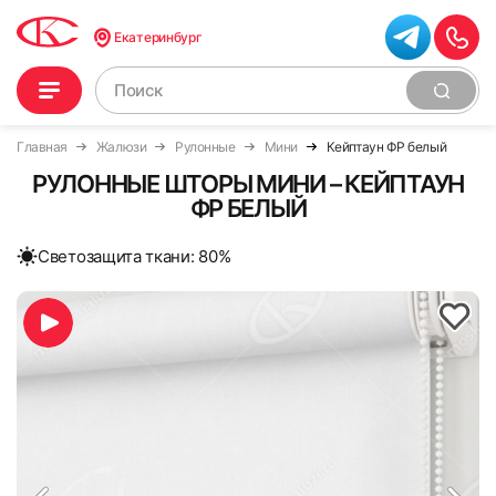
Екатеринбург
Главная
Жалюзи
Рулонные
Мини
Кейптаун ФР белый
РУЛОННЫЕ ШТОРЫ МИНИ – КЕЙПТАУН
ФР БЕЛЫЙ
Cветозащита ткани: 80%