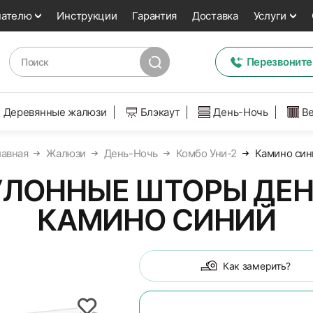
пателю
Инструкции
Гарантия
Доставка
Услуги
Перезвоните
Деревянные жалюзи
Блэкаут
День-Ночь
В
лавная
Жалюзи
День-Ночь
Комбо Уни-2
Камино син
ЛОННЫЕ ШТОРЫ ДЕНЬ
КАМИНО СИНИЙ
Как замерить?