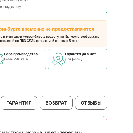
менеджеру!
еринбурге временно не предоставляются
ру и монтажу в Новосибирске недоступна. Вы можете оформить
оставкой по ПВЗ СДЭК с гарантией на товар 5 лет.
Свое производство
Гарантия до 5 лет
Более 2500 кв. м
Для физлиц
ГАРАНТИЯ
ВОЗВРАТ
ОТЗЫВЫ
т настроек экрана, цветопередачи