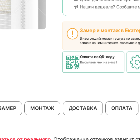
Нашли дешевле? Сообщите 
Замер и монтаж в Екат
В настоящий момент услуга по заме
заказ в нашем интернет-магазине с д
Оплата по QR-коду
Высылаем чек на e-mail
ЗАМЕР
МОНТАЖ
ДОСТАВКА
ОПЛАТА
чаться от реального
. Отображение оттенков зависит о