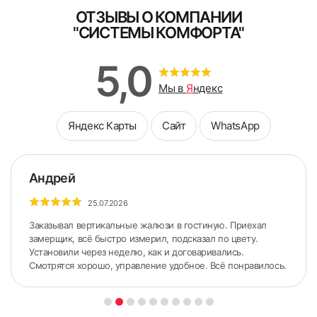
ОТЗЫВЫ О КОМПАНИИ
Заполните форму
"СИСТЕМЫ КОМФОРТА"
Схема замера при установке жалюзи
на разном уровне
В кратчайшее рабочее время с Вами свяжутся для
5,0
уточнений детали выезда
Мы в
Я
ндекс
Яндекс Карты
Сайт
WhatsApp
Андрей
25.07.2026
Заказывал вертикальные жалюзи в гостиную. Приехал
замерщик, всё быстро измерил, подсказал по цвету.
Установили через неделю, как и договаривались.
Я ознакомлен и согласен с
политикой об обработке
Смотрятся хорошо, управление удобное. Всё понравилось.
персональных данных
Поле обязательно для заполнения