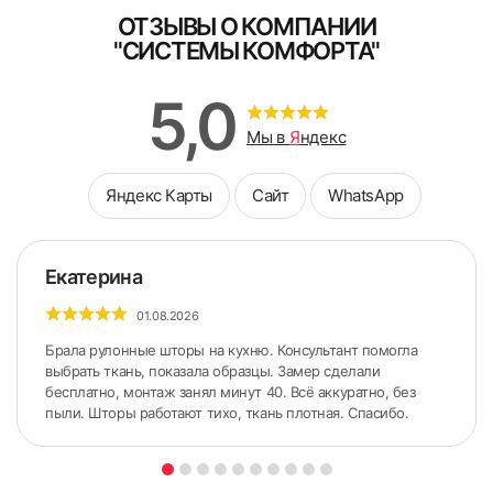
ОТЗЫВЫ О КОМПАНИИ
Заполните форму
"СИСТЕМЫ КОМФОРТА"
Схема замера при установке жалюзи
на разном уровне
В кратчайшее рабочее время с Вами свяжутся для
5,0
уточнений детали выезда
Мы в
Я
ндекс
Яндекс Карты
Сайт
WhatsApp
Екатерина
01.08.2026
Брала рулонные шторы на кухню. Консультант помогла
выбрать ткань, показала образцы. Замер сделали
бесплатно, монтаж занял минут 40. Всё аккуратно, без
Я ознакомлен и согласен с
политикой об обработке
пыли. Шторы работают тихо, ткань плотная. Спасибо.
персональных данных
Поле обязательно для заполнения