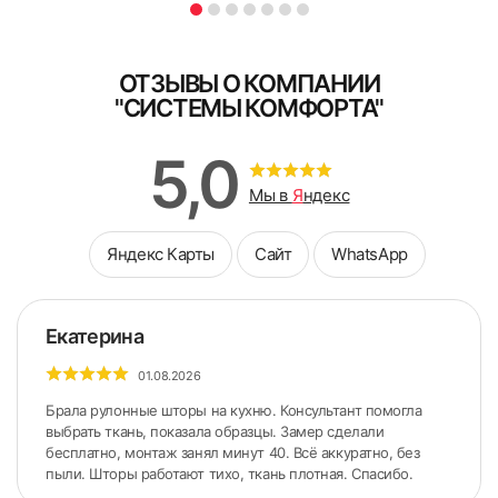
БЕСПЛАТНО
ЗА 10 МИНУТ
ОТЗЫВЫ О КОМПАНИИ
Заполните форму
"СИСТЕМЫ КОМФОРТА"
Схема замера при установке жалюзи
на разном уровне
В кратчайшее рабочее время с Вами свяжутся для
5,0
уточнений детали выезда
Мы в
Я
ндекс
Яндекс Карты
Сайт
WhatsApp
Екатерина
01.08.2026
Брала рулонные шторы на кухню. Консультант помогла
выбрать ткань, показала образцы. Замер сделали
бесплатно, монтаж занял минут 40. Всё аккуратно, без
Я ознакомлен и согласен с
политикой об обработке
пыли. Шторы работают тихо, ткань плотная. Спасибо.
персональных данных