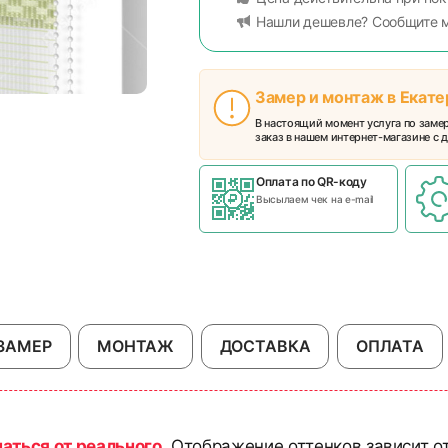
Нашли дешевле? Сообщите 
Замер и монтаж в Екат
В настоящий момент услуга по заме
заказ в нашем интернет-магазине с д
Оплата по QR-коду
Высылаем чек на e-mail
ЗАМЕР
МОНТАЖ
ДОСТАВКА
ОПЛАТА
чаться от реального
. Отображение оттенков зависит о