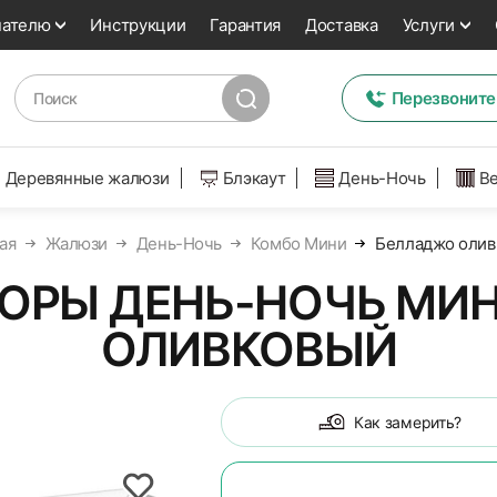
пателю
Инструкции
Гарантия
Доставка
Услуги
Перезвоните
Деревянные жалюзи
Блэкаут
День-Ночь
В
ая
Жалюзи
День-Ночь
Комбо Мини
Белладжо олив
ОРЫ ДЕНЬ-НОЧЬ МИН
ОЛИВКОВЫЙ
Как замерить?