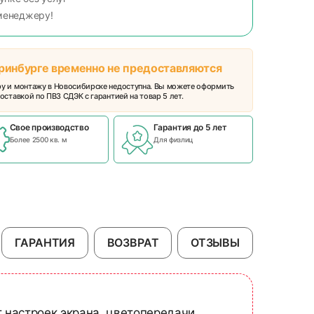
менеджеру!
еринбурге временно не предоставляются
ру и монтажу в Новосибирске недоступна. Вы можете оформить
оставкой по ПВЗ СДЭК с гарантией на товар 5 лет.
Свое производство
Гарантия до 5 лет
Более 2500 кв. м
Для физлиц
ГАРАНТИЯ
ВОЗВРАТ
ОТЗЫВЫ
т настроек экрана, цветопередачи