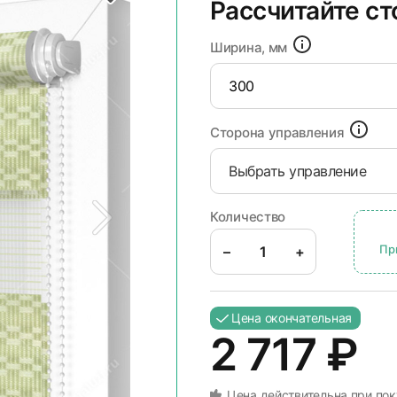
Рассчитайте с
Ширина, мм
Сторона управления
Выбрать управление
Количество
Пр
–
+
Цена окончательная
2 717
₽
Цена действительна при пок